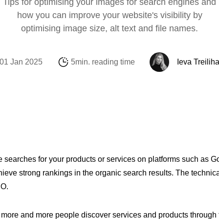
Tips for optimising your images for search engines and
Social Media
Amazon
Support Sofie
Profitmetrics
how you can improve your website's visibility by
optimising image size, alt text and file names.
E-mail & Automat
Alibaba.com
Internationalisati
Marketing Michae
Looker Studio
01 Jan 2025
5min. reading time
Ieva Treilih
searches for your products or services on platforms such as Goog
ieve strong rankings in the organic search results. The technical
EO.
at more and more people discover services and products through 