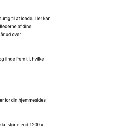
rtig til at loade. Her kan
illederne af dine
går ud over
finde frem til, hvilke
ser for din hjemmesides
ikke større end 1200 x