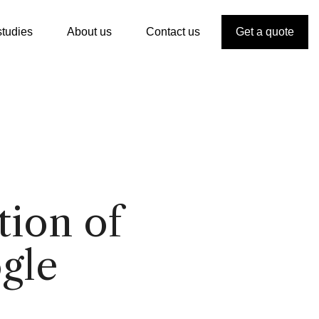
tudies
About us
Contact us
Get a quote
tion of
gle