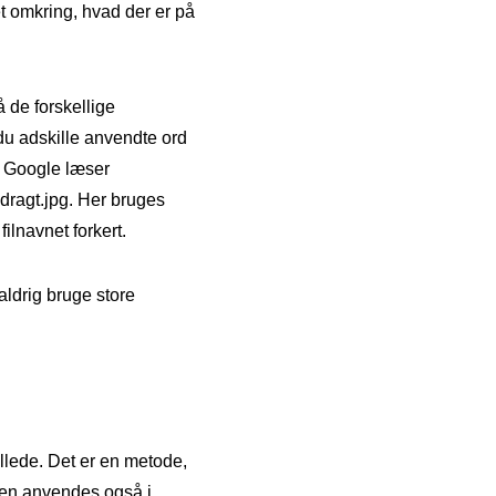
et omkring, hvad der er på
 de forskellige
du adskille anvendte ord
t Google læser
dragt.jpg. Her bruges
ilnavnet forkert.
ldrig bruge store
illede. Det er en metode,
sten anvendes også i