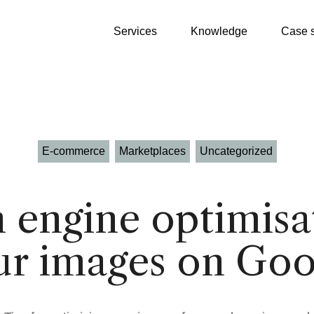
Services
Knowledge
Case s
E-commerce
Marketplaces
Uncategorized
 engine optimisa
Growth Partner
WooCommerce
ur images on Goo
SEO
Shopify
Google Ads
Product Patrick
Klaviyo