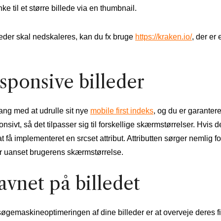
ke til et større billede via en thumbnail.
leder skal nedskaleres, kan du fx bruge
https://kraken.io/
, der er
esponsive billeder
gang med at udrulle sit nye
mobile first indeks
, og du er garanter
sivt, så det tilpasser sig til forskellige skærmstørrelser. Hvis de
t at få implementeret en
srcset attribut. Attributten sørger nemlig f
er uanset brugerens skærmstørrelse.
avnet på billedet
øgemaskineoptimeringen af dine billeder er at overveje deres fi