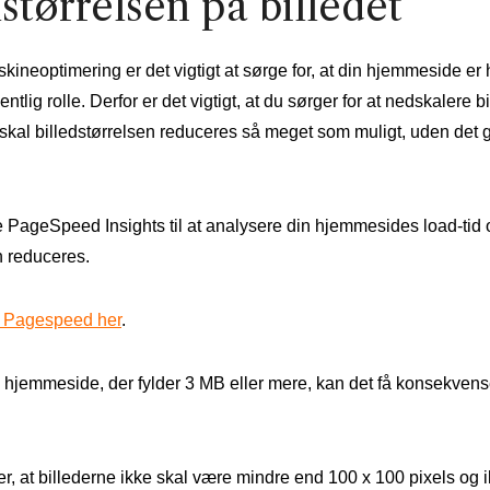
størrelsen på billedet
neoptimering er det vigtigt at sørge for, at din hjemmeside er hu
ntlig rolle. Derfor er det vigtigt, at du sørger for at nedskalere b
 skal billedstørrelsen reduceres så meget som muligt, uden det 
ageSpeed Insights til at analysere din hjemmesides load-tid og 
n reduceres.
 Pagespeed her
.
n hjemmeside, der fylder 3 MB eller mere, kan det få konsekven
r, at billederne ikke skal være mindre end 100 x 100 pixels og 