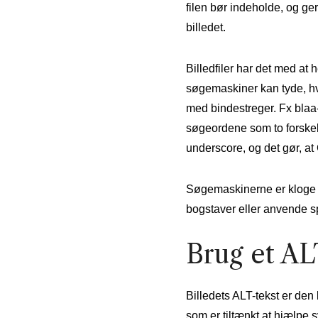
filen bør indeholde, og ge
billedet.
Billedfiler har det med at
søgemaskiner kan tyde, hva
med bindestreger. Fx blaa
søgeordene som to forskell
underscore, og det gør, at
Søgemaskinerne er kloge n
bogstaver eller anvende spe
Brug et AL
Billedets ALT-tekst er den 
som er tiltænkt at hjælpe 