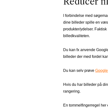
Reducer fil
I forbindelse med søgemaski
dine billeder spille en væse
produkter/ydelser. Faktisk
billedkvaliteten.
Du kan fx anvende Google P
billeder der med fordel ka
Du kan selv prøve
Google
Hvis du har billeder på di
rangering.
En tommelfingerregel her e