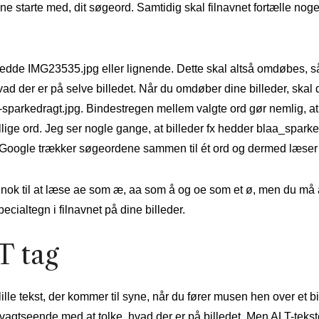
rne starte med, dit søgeord. Samtidig skal filnavnet fortælle nog
 hedde IMG23535.jpg eller lignende. Dette skal altså omdøbes, så
d der er på selve billedet. Når du omdøber dine billeder, skal 
-sparkedragt.jpg. Bindestregen mellem valgte ord gør nemlig, a
ige ord. Jeg ser nogle gange, at billeder fx hedder blaa_sparke
 Google trækker søgeordene sammen til ét ord og dermed læser f
ok til at læse ae som æ, aa som å og oe som et ø, men du må a
cialtegn i filnavnet på dine billeder.
T tag
lille tekst, der kommer til syne, når du fører musen hen over et b
svagtseende med at tolke, hvad der er på billedet. Men ALT-tek