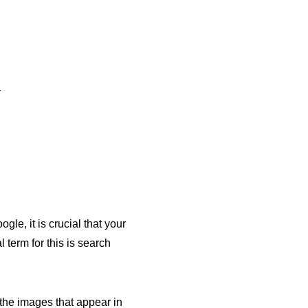
ion
on
l
a
le, it is crucial that your
 term for this is search
the images that appear in